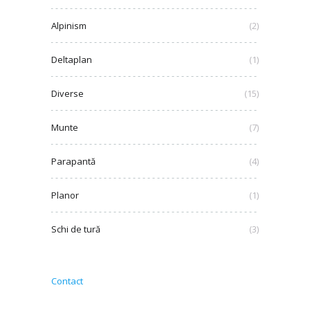
Alpinism
(2)
Deltaplan
(1)
Diverse
(15)
Munte
(7)
Parapantă
(4)
Planor
(1)
Schi de tură
(3)
Contact