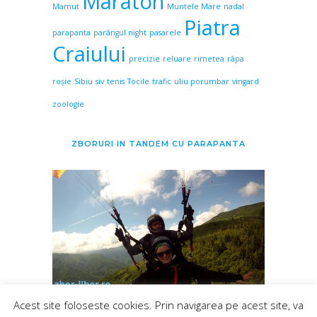
Maraton
Mamut
Muntele Mare
nadal
Piatra
parapanta
parângul night
pasarele
Craiului
precizie
reluare
rimetea
râpa
roșie
Sibiu
siv
tenis
Tocile
trafic
uliu porumbar
vingard
zoologie
ZBORURI IN TANDEM CU PARAPANTA
Acest site foloseste cookies. Prin navigarea pe acest site, va