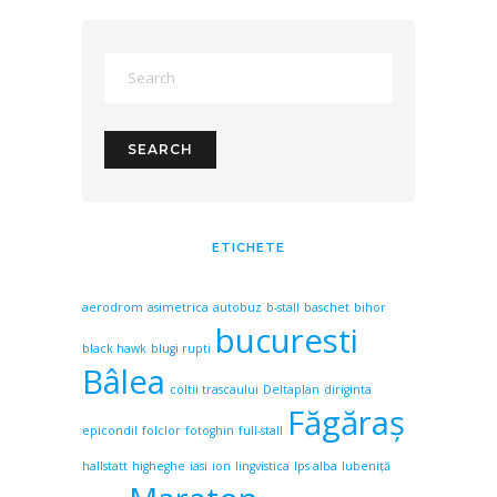
ETICHETE
aerodrom
asimetrica
autobuz
b-stall
baschet
bihor
bucuresti
black hawk
blugi rupti
Bâlea
coltii trascaului
Deltaplan
diriginta
Făgăraş
epicondil
folclor
fotoghin
full-stall
hallstatt
higheghe
iasi
ion
lingvistica
lps alba
lubeniță