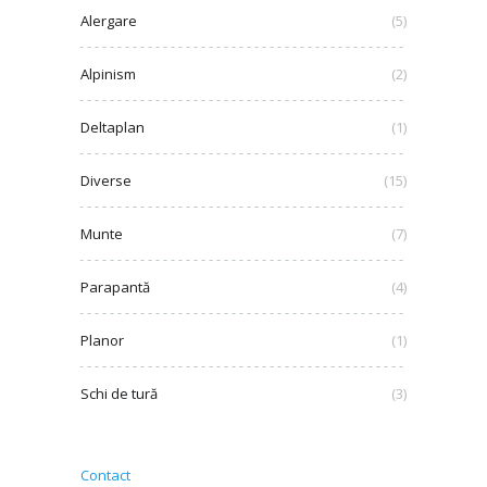
Alergare
(5)
Alpinism
(2)
Deltaplan
(1)
Diverse
(15)
Munte
(7)
Parapantă
(4)
Planor
(1)
Schi de tură
(3)
Contact