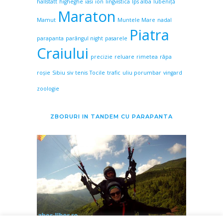
hallstatt
higheghe
iasi
ion
lingvistica
lps alba
lubeniță
Maraton
Mamut
Muntele Mare
nadal
Piatra
parapanta
parângul night
pasarele
Craiului
precizie
reluare
rimetea
râpa
roșie
Sibiu
siv
tenis
Tocile
trafic
uliu porumbar
vingard
zoologie
ZBORURI IN TANDEM CU PARAPANTA