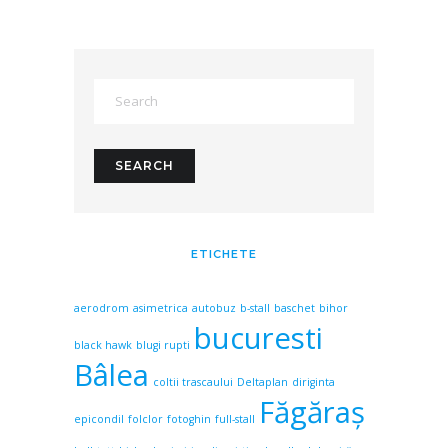
ETICHETE
aerodrom
asimetrica
autobuz
b-stall
baschet
bihor
bucuresti
black hawk
blugi rupti
Bâlea
coltii trascaului
Deltaplan
diriginta
Făgăraş
epicondil
folclor
fotoghin
full-stall