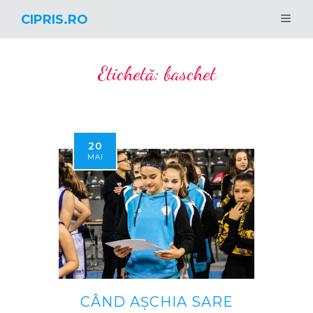
CIPRIS.RO
Etichetă:
baschet
20
MAI
CÂND AȘCHIA SARE