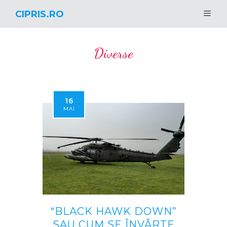
CIPRIS.RO
Diverse
16
MAI
“BLACK HAWK DOWN”
SAU CUM SE ÎNVÂRTE