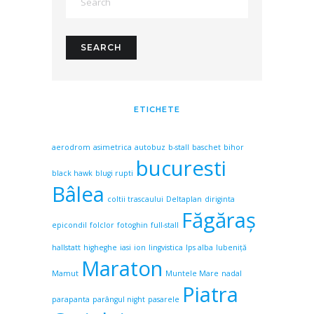
ETICHETE
aerodrom
asimetrica
autobuz
b-stall
baschet
bihor
bucuresti
black hawk
blugi rupti
Bâlea
coltii trascaului
Deltaplan
diriginta
Făgăraş
epicondil
folclor
fotoghin
full-stall
hallstatt
higheghe
iasi
ion
lingvistica
lps alba
lubeniță
Maraton
Mamut
Muntele Mare
nadal
Piatra
parapanta
parângul night
pasarele