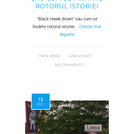
ROTORUL ISTORIEI
“Black Hawk down” sau cum se
învârte rotorul istoriei.
...Citește mai
departe
1 MIN READ
4510 VIEWS
NO COMMENTS
12
DEC.