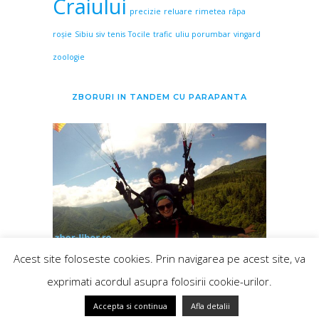
Craiului
precizie
reluare
rimetea
râpa
roșie
Sibiu
siv
tenis
Tocile
trafic
uliu porumbar
vingard
zoologie
ZBORURI IN TANDEM CU PARAPANTA
Acest site foloseste cookies. Prin navigarea pe acest site, va
exprimati acordul asupra folosirii cookie-urilor.
Accepta si continua
Afla detalii