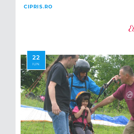
CIPRIS.RO
E
22
IUN.