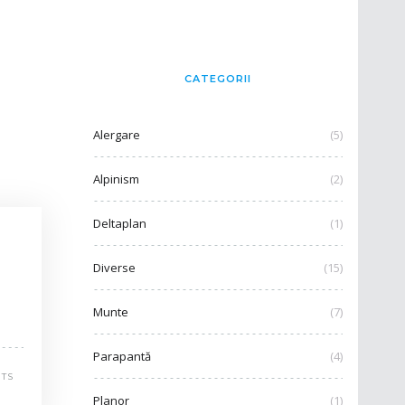
CATEGORII
Alergare
(5)
Alpinism
(2)
Deltaplan
(1)
Diverse
(15)
Munte
(7)
Parapantă
(4)
TS
Planor
(1)