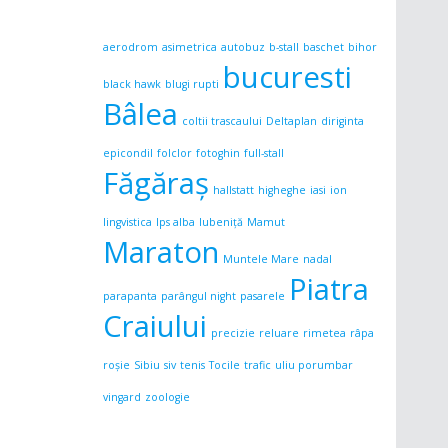
aerodrom
asimetrica
autobuz
b-stall
baschet
bihor
bucuresti
black hawk
blugi rupti
Bâlea
coltii trascaului
Deltaplan
diriginta
epicondil
folclor
fotoghin
full-stall
Făgăraş
hallstatt
higheghe
iasi
ion
lingvistica
lps alba
lubeniță
Mamut
Maraton
Muntele Mare
nadal
Piatra
parapanta
parângul night
pasarele
Craiului
precizie
reluare
rimetea
râpa
roșie
Sibiu
siv
tenis
Tocile
trafic
uliu porumbar
vingard
zoologie