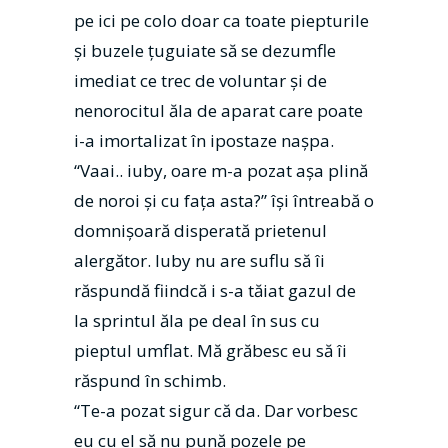
pe ici pe colo doar ca toate piepturile
și buzele țuguiate să se dezumfle
imediat ce trec de voluntar și de
nenorocitul ăla de aparat care poate
i-a imortalizat în ipostaze nașpa.
“Vaai.. iuby, oare m-a pozat așa plină
de noroi și cu fața asta?” își întreabă o
domnișoară disperată prietenul
alergător. Iuby nu are suflu să îi
răspundă fiindcă i s-a tăiat gazul de
la sprintul ăla pe deal în sus cu
pieptul umflat. Mă grăbesc eu să îi
răspund în schimb.
“Te-a pozat sigur că da. Dar vorbesc
eu cu el să nu pună pozele pe