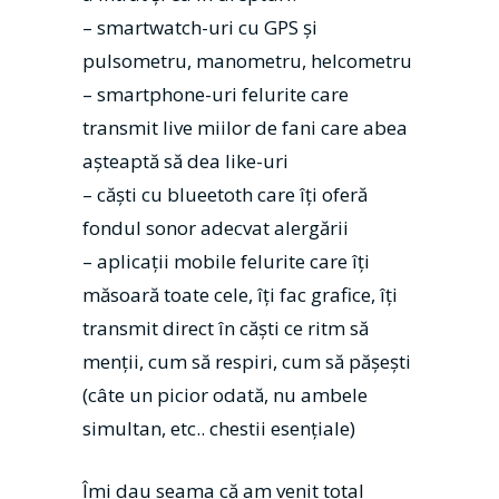
– smartwatch-uri cu GPS și
pulsometru, manometru, helcometru
– smartphone-uri felurite care
transmit live miilor de fani care abea
așteaptă să dea like-uri
– căști cu blueetoth care îți oferă
fondul sonor adecvat alergării
– aplicații mobile felurite care îți
măsoară toate cele, îți fac grafice, îți
transmit direct în căști ce ritm să
menții, cum să respiri, cum să pășești
(câte un picior odată, nu ambele
simultan, etc.. chestii esențiale)
Îmi dau seama că am venit total