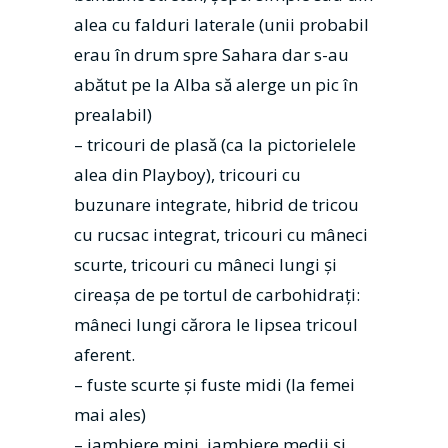
alea cu falduri laterale (unii probabil
erau în drum spre Sahara dar s-au
abătut pe la Alba să alerge un pic în
prealabil)
– tricouri de plasă (ca la pictorielele
alea din Playboy), tricouri cu
buzunare integrate, hibrid de tricou
cu rucsac integrat, tricouri cu mâneci
scurte, tricouri cu mâneci lungi și
cireașa de pe tortul de carbohidrați:
mâneci lungi cărora le lipsea tricoul
aferent.
– fuste scurte și fuste midi (la femei
mai ales)
– jambiere mini, jambiere medii și