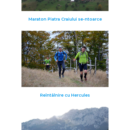
Maraton Piatra Craiului se-ntoarce
Reîntâlnire cu Hercules