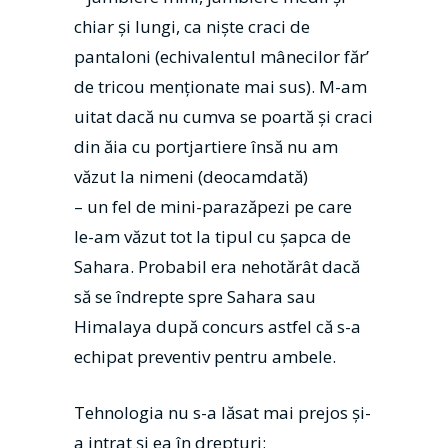
chiar și lungi, ca niște craci de
pantaloni (echivalentul mânecilor făr’
de tricou menționate mai sus). M-am
uitat dacă nu cumva se poartă și craci
din ăia cu portjartiere însă nu am
văzut la nimeni (deocamdată)
– un fel de mini-parazăpezi pe care
le-am văzut tot la tipul cu șapca de
Sahara. Probabil era nehotărât dacă
să se îndrepte spre Sahara sau
Himalaya după concurs astfel că s-a
echipat preventiv pentru ambele.
Tehnologia nu s-a lăsat mai prejos și-
a intrat și ea în drepturi: