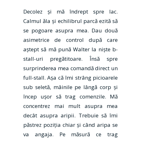
Decolez şi mă îndrept spre lac.
Calmul ăla şi echilibrul parcă ezită să
se pogoare asupra mea. Dau două
asimetrice de control după care
aştept să mă pună Walter la nişte b-
stall-uri pregătitoare. Însă spre
surprinderea mea comandă direct un
full-stall. Așa că îmi strâng picioarele
sub seletă, mâinile pe lângă corp şi
încep uşor să trag comenzile. Mă
concentrez mai mult asupra mea
decât asupra aripii. Trebuie să îmi
păstrez poziţia chiar şi când aripa se
va angaja. Pe măsură ce trag