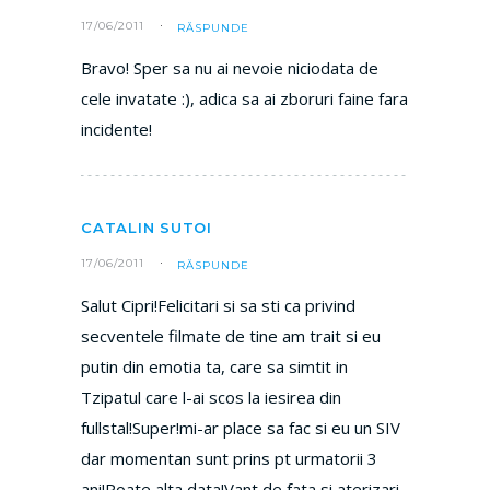
17/06/2011
RĂSPUNDE
Bravo! Sper sa nu ai nevoie niciodata de
cele invatate :), adica sa ai zboruri faine fara
incidente!
CATALIN SUTOI
17/06/2011
RĂSPUNDE
Salut Cipri!Felicitari si sa sti ca privind
secventele filmate de tine am trait si eu
putin din emotia ta, care sa simtit in
Tzipatul care l-ai scos la iesirea din
fullstal!Super!mi-ar place sa fac si eu un SIV
dar momentan sunt prins pt urmatorii 3
ani!Poate alta data!Vant de fata si aterizari