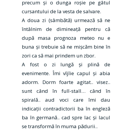
precum şi o dunga roşie pe gâtul
cursantului de la vesta de salvare.
A doua zi (sâmbătă) urmează să ne
întâlnim de dimineaţă pentru că
după masa prognoza meteo nu e
buna şi trebuie să ne mişcăm bine în
zori ca să mai prindem un zbor.
A fost o zi lungă şi plină de
evenimente. Îmi vîjîie capul şi abia
adorm. Dorm foarte agitat.. visez..
sunt când în full-stall… când în
spirală.. aud voci care îmi dau
indicaţii contradictorii ba în engleză
ba în germană.. cad spre lac şi lacul
se transformă în muma pădurii..