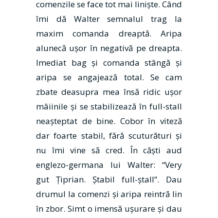
comenzile se face tot mai linişte. Când
îmi dă Walter semnalul trag la
maxim comanda dreaptă. Aripa
alunecă uşor în negativă pe dreapta.
Imediat bag şi comanda stângă şi
aripa se angajează total. Se cam
zbate deasupra mea însă ridic uşor
mâiinile şi se stabilizează în full-stall
neaşteptat de bine. Cobor în viteză
dar foarte stabil, fără scuturături şi
nu îmi vine să cred. În căşti aud
englezo-germana lui Walter: “Very
gut Țiprian. Ștabil full-ștall”. Dau
drumul la comenzi şi aripa reintră lin
în zbor. Simt o imensă uşurare şi dau