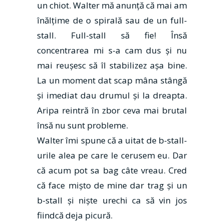
un chiot. Walter mă anunţă că mai am
înălţime de o spirală sau de un full-
stall. Full-stall să fie! Însă
concentrarea mi s-a cam dus şi nu
mai reuşesc să îl stabilizez aşa bine.
La un moment dat scap mâna stângă
şi imediat dau drumul şi la dreapta.
Aripa reintră în zbor ceva mai brutal
însă nu sunt probleme.
Walter îmi spune că a uitat de b-stall-
urile alea pe care le cerusem eu. Dar
că acum pot sa bag câte vreau. Cred
că face mişto de mine dar trag şi un
b-stall şi nişte urechi ca să vin jos
fiindcă deja picură.