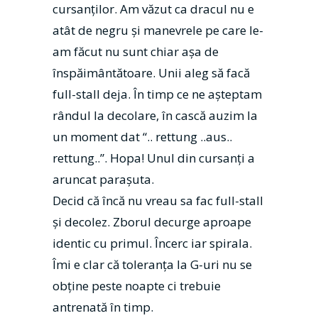
cursanţilor. Am văzut ca dracul nu e
atât de negru şi manevrele pe care le-
am făcut nu sunt chiar aşa de
înspăimântătoare. Unii aleg să facă
full-stall deja. În timp ce ne așteptam
rândul la decolare, în cască auzim la
un moment dat “.. rettung ..aus..
rettung..”. Hopa! Unul din cursanţi a
aruncat parașuta.
Decid că încă nu vreau sa fac full-stall
și decolez. Zborul decurge aproape
identic cu primul. Încerc iar spirala.
Îmi e clar că toleranţa la G-uri nu se
obţine peste noapte ci trebuie
antrenată în timp.