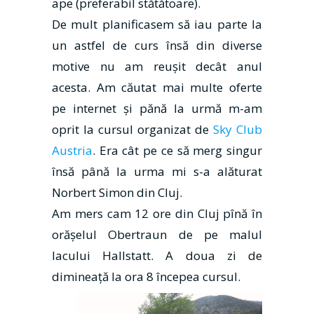
ape (preferabil stătătoare).
De mult planificasem să iau parte la
un astfel de curs însă din diverse
motive nu am reuşit decât anul
acesta. Am căutat mai multe oferte
pe internet și pănă la urmă m-am
oprit la cursul organizat de
Sky Club
Austria
. Era cât pe ce să merg singur
însă până la urma mi s-a alăturat
Norbert Simon din Cluj.
Am mers cam 12 ore din Cluj pînă în
orăşelul Obertraun de pe malul
lacului Hallstatt. A doua zi de
dimineață la ora 8 începea cursul.