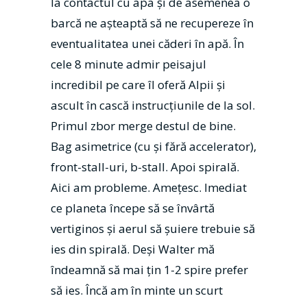
la contactul cu apa şi de asemenea o
barcă ne aşteaptă să ne recupereze în
eventualitatea unei căderi în apă. În
cele 8 minute admir peisajul
incredibil pe care îl oferă Alpii şi
ascult în cască instrucţiunile de la sol.
Primul zbor merge destul de bine.
Bag asimetrice (cu şi fără accelerator),
front-stall-uri, b-stall. Apoi spirală.
Aici am probleme. Ameţesc. Imediat
ce planeta începe să se învârtă
vertiginos şi aerul să şuiere trebuie să
ies din spirală. Deşi Walter mă
îndeamnă să mai ţin 1-2 spire prefer
să ies. Încă am în minte un scurt