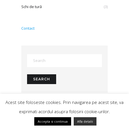
Schi de tură
(3)
Contact
Acest site foloseste cookies. Prin navigarea pe acest site, va
ETICHETE
exprimati acordul asupra folosirii cookie-urilor.
aerodrom
asimetrica
autobuz
b-stall
baschet
bihor
Accepta si continua
Afla detalii
bucuresti