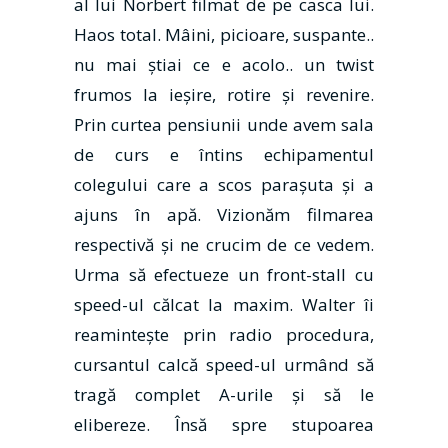
al lui Norbert filmat de pe casca lui.
Haos total. Mâini, picioare, suspante..
nu mai ştiai ce e acolo.. un twist
frumos la ieşire, rotire şi revenire.
Prin curtea pensiunii unde avem sala
de curs e întins echipamentul
colegului care a scos paraşuta şi a
ajuns în apă. Vizionăm filmarea
respectivă şi ne crucim de ce vedem.
Urma să efectueze un front-stall cu
speed-ul călcat la maxim. Walter îi
reaminteşte prin radio procedura,
cursantul calcă speed-ul urmând să
tragă complet A-urile şi să le
elibereze. Însă spre stupoarea