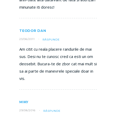
minunate iti doresc!
TEODOR DAN
23/06/2011
RĂSPUNDE
Am citit cu reala placere randurile de mai
sus. Desi nu te cunosc cred ca esti un om
deosebit. Bucura-te de zbor cat mai mult si
sa ai parte de manevrele speciale doar in
vis.
MIKY
29/08/2016
RĂSPUNDE