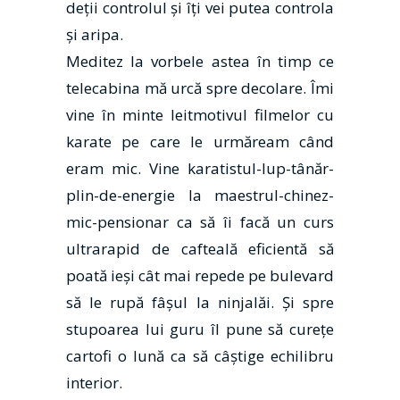
deţii controlul şi îţi vei putea controla
şi aripa.
Meditez la vorbele astea în timp ce
telecabina mă urcă spre decolare. Îmi
vine în minte leitmotivul filmelor cu
karate pe care le urmăream când
eram mic. Vine karatistul-lup-tânăr-
plin-de-energie la maestrul-chinez-
mic-pensionar ca să îi facă un curs
ultrarapid de cafteală eficientă să
poată ieşi cât mai repede pe bulevard
să le rupă fâşul la ninjalăi. Și spre
stupoarea lui guru îl pune să cureţe
cartofi o lună ca să câştige echilibru
interior.