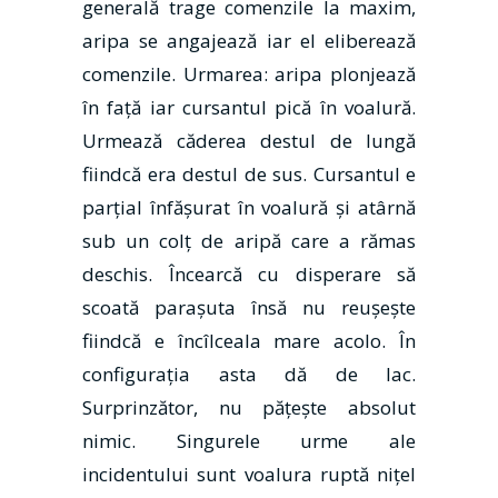
generală trage comenzile la maxim,
aripa se angajează iar el eliberează
comenzile. Urmarea: aripa plonjează
în faţă iar cursantul pică în voalură.
Urmează căderea destul de lungă
fiindcă era destul de sus. Cursantul e
parţial înfăşurat în voalură şi atârnă
sub un colţ de aripă care a rămas
deschis. Încearcă cu disperare să
scoată paraşuta însă nu reuşeşte
fiindcă e încîlceala mare acolo. În
configuraţia asta dă de lac.
Surprinzător, nu păţeşte absolut
nimic. Singurele urme ale
incidentului sunt voalura ruptă niţel